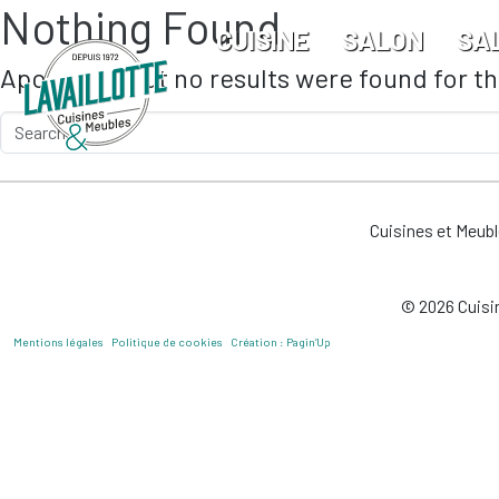
Nothing Found
Skip to main content
CUISINE
SALON
SA
Apologies, but no results were found for t
Cuisines et Meub
© 2026 Cuisin
Mentions légales
Politique de cookies
Création : Pagin’Up