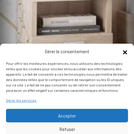
Gérer le consentement
Pour offrir les meilleures expériences, nous utilisons des technologies
telles que les cookies pour stocker et/ou accéder aux informations des
appareils. Le fait de consentir à ces technologies nous permettra de traiter
des données telles que le comportement de navigation ou les ID uniques
Multy
sur ce site. Le fait de ne pas consentir ou de retirer son consentement
peut avoir un effet négatif sur certaines caractéristiques et fonctions.
Style tendance pour sublimer votre
Gérer les services
intérieur.
Accepter
La collection
Multy
a été pensé pour
rendre votre intérieur à la fois tendance
Refuser