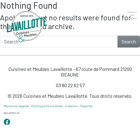
Nothing Found
Skip to main content
Apologies, but no results were found for
the requested archive.
Search
Cuisines et Meubles Lavaillotte - 67 route de Pommard 21200
BEAUNE
03 80 22 62 57
© 2026 Cuisines et Meubles Lavaillotte. Tous droits réservés.
Mentions légales
Politique de cookies
Création : Pagin’Up
Nous sommes sur