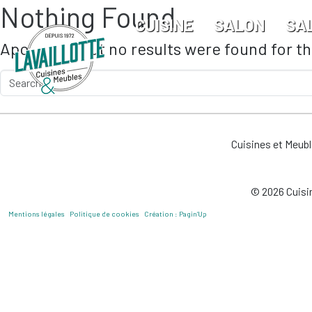
Nothing Found
Skip to main content
CUISINE
SALON
SA
Apologies, but no results were found for t
Cuisines et Meub
© 2026 Cuisin
Mentions légales
Politique de cookies
Création : Pagin’Up