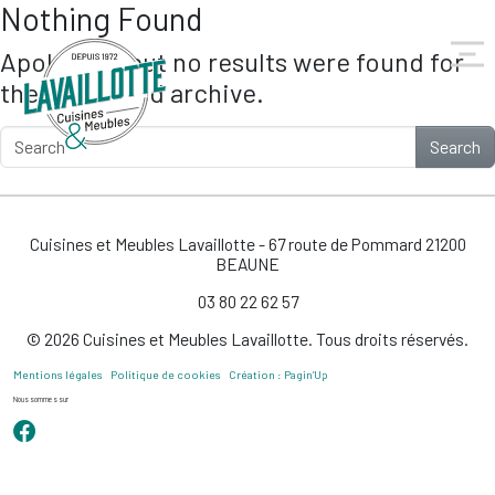
Nothing Found
Skip to main content
Apologies, but no results were found for
the requested archive.
Search
Cuisines et Meubles Lavaillotte - 67 route de Pommard 21200
BEAUNE
03 80 22 62 57
© 2026 Cuisines et Meubles Lavaillotte. Tous droits réservés.
Mentions légales
Politique de cookies
Création : Pagin’Up
Nous sommes sur