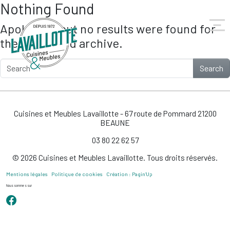
Nothing Found
Skip to main content
Apologies, but no results were found for
the requested archive.
Search
Cuisines et Meubles Lavaillotte - 67 route de Pommard 21200
BEAUNE
03 80 22 62 57
© 2026 Cuisines et Meubles Lavaillotte. Tous droits réservés.
Mentions légales
Politique de cookies
Création : Pagin’Up
Nous sommes sur