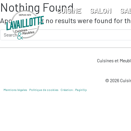
Nothing Found
Skip to main content
CUISINE
SALON
SA
Apologies, but no results were found for t
Cuisines et Meub
© 2026 Cuisin
Mentions légales
Politique de cookies
Création : Pagin’Up