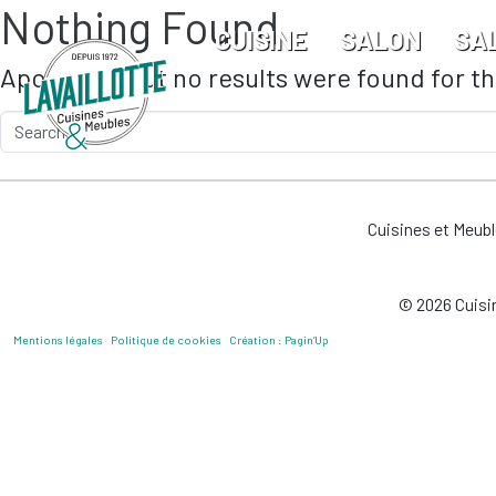
Nothing Found
Skip to main content
CUISINE
SALON
SA
Apologies, but no results were found for t
Cuisines et Meub
© 2026 Cuisin
Mentions légales
Politique de cookies
Création : Pagin’Up