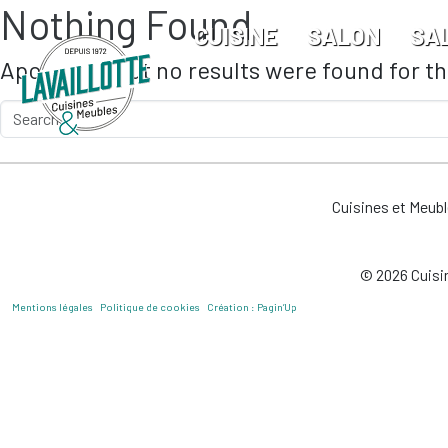
Nothing Found
Skip to main content
CUISINE
SALON
SA
Apologies, but no results were found for t
Cuisines et Meub
© 2026 Cuisin
Mentions légales
Politique de cookies
Création : Pagin’Up