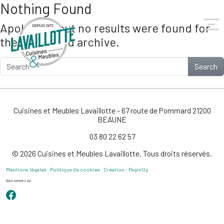
Nothing Found
Skip to main content
Apologies, but no results were found for
the requested archive.
Search
Cuisines et Meubles Lavaillotte - 67 route de Pommard 21200
BEAUNE
03 80 22 62 57
© 2026 Cuisines et Meubles Lavaillotte. Tous droits réservés.
Mentions légales
Politique de cookies
Création : Pagin’Up
Nous sommes sur