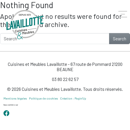
Nothing Found
Skip to main content
Apologies, but no results were found for
the requested archive.
Search
Cuisines et Meubles Lavaillotte - 67 route de Pommard 21200
BEAUNE
03 80 22 62 57
© 2026 Cuisines et Meubles Lavaillotte. Tous droits réservés.
Mentions légales
Politique de cookies
Création : Pagin’Up
Nous sommes sur