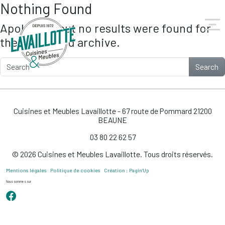
Nothing Found
Skip to main content
Apologies, but no results were found for
the requested archive.
Search
Cuisines et Meubles Lavaillotte - 67 route de Pommard 21200
BEAUNE
03 80 22 62 57
© 2026 Cuisines et Meubles Lavaillotte. Tous droits réservés.
Mentions légales
Politique de cookies
Création : Pagin’Up
Nous sommes sur