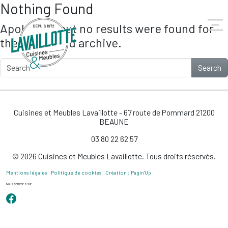
Nothing Found
Skip to main content
Apologies, but no results were found for
the requested archive.
Search
Cuisines et Meubles Lavaillotte - 67 route de Pommard 21200
BEAUNE
03 80 22 62 57
© 2026 Cuisines et Meubles Lavaillotte. Tous droits réservés.
Mentions légales
Politique de cookies
Création : Pagin’Up
Nous sommes sur