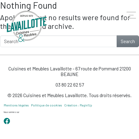
Nothing Found
Skip to main content
Apologies, but no results were found for
the requested archive.
Search
Cuisines et Meubles Lavaillotte - 67 route de Pommard 21200
BEAUNE
03 80 22 62 57
© 2026 Cuisines et Meubles Lavaillotte. Tous droits réservés.
Mentions légales
Politique de cookies
Création : Pagin’Up
Nous sommes sur