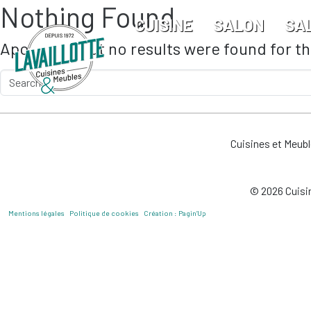
Nothing Found
Skip to main content
CUISINE
SALON
SA
Apologies, but no results were found for t
Cuisines et Meub
© 2026 Cuisin
Mentions légales
Politique de cookies
Création : Pagin’Up