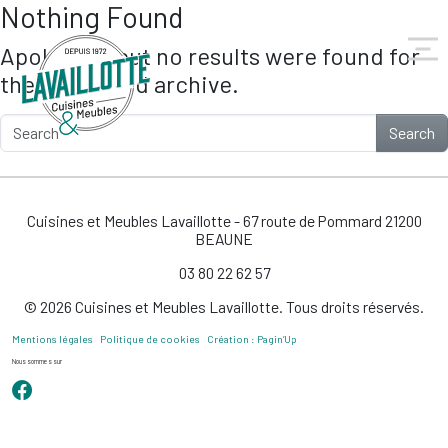
Nothing Found
Skip to main content
Apologies, but no results were found for
the requested archive.
Search
Cuisines et Meubles Lavaillotte - 67 route de Pommard 21200
BEAUNE
03 80 22 62 57
© 2026 Cuisines et Meubles Lavaillotte. Tous droits réservés.
Mentions légales
Politique de cookies
Création : Pagin’Up
Nous sommes sur