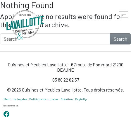
Nothing Found
Skip to main content
Apologies, but no results were found for
the requested archive.
Search
Cuisines et Meubles Lavaillotte - 67 route de Pommard 21200
BEAUNE
03 80 22 62 57
© 2026 Cuisines et Meubles Lavaillotte. Tous droits réservés.
Mentions légales
Politique de cookies
Création : Pagin’Up
Nous sommes sur