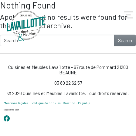
Nothing Found
Skip to main content
Apologies, but no results were found for
the requested archive.
Search
Cuisines et Meubles Lavaillotte - 67 route de Pommard 21200
BEAUNE
03 80 22 62 57
© 2026 Cuisines et Meubles Lavaillotte. Tous droits réservés.
Mentions légales
Politique de cookies
Création : Pagin’Up
Nous sommes sur