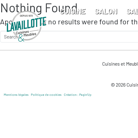
Nothing Found
Skip to main content
CUISINE
SALON
SA
Apologies, but no results were found for t
Cuisines et Meub
© 2026 Cuisin
Mentions légales
Politique de cookies
Création : Pagin’Up