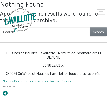
Nothing Found
Skip to main content
Apologies, but no results were found for
the requested archive.
Search
Cuisines et Meubles Lavaillotte - 67 route de Pommard 21200
BEAUNE
03 80 22 62 57
© 2026 Cuisines et Meubles Lavaillotte. Tous droits réservés.
Mentions légales
Politique de cookies
Création : Pagin’Up
Nous sommes sur