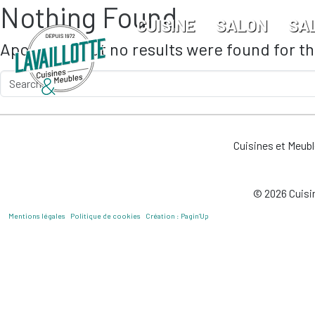
Nothing Found
Skip to main content
CUISINE
SALON
SA
Apologies, but no results were found for t
Cuisines et Meub
© 2026 Cuisin
Mentions légales
Politique de cookies
Création : Pagin’Up