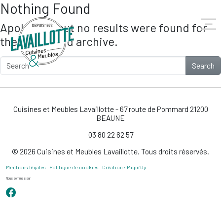
Nothing Found
Skip to main content
Apologies, but no results were found for
the requested archive.
Search
Cuisines et Meubles Lavaillotte - 67 route de Pommard 21200
BEAUNE
03 80 22 62 57
© 2026 Cuisines et Meubles Lavaillotte. Tous droits réservés.
Mentions légales
Politique de cookies
Création : Pagin’Up
Nous sommes sur