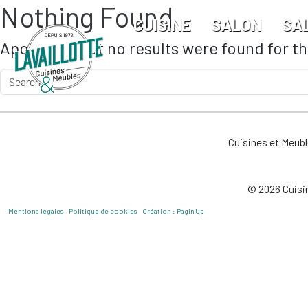
Nothing Found
Skip to main content
CUISINE
SALON
SA
Apologies, but no results were found for t
Cuisines et Meub
© 2026 Cuisin
Mentions légales
Politique de cookies
Création : Pagin’Up