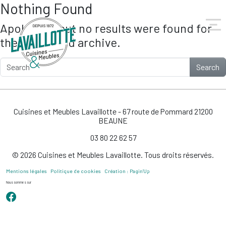
Nothing Found
Skip to main content
Apologies, but no results were found for
the requested archive.
Search
Cuisines et Meubles Lavaillotte - 67 route de Pommard 21200
BEAUNE
03 80 22 62 57
© 2026 Cuisines et Meubles Lavaillotte. Tous droits réservés.
Mentions légales
Politique de cookies
Création : Pagin’Up
Nous sommes sur