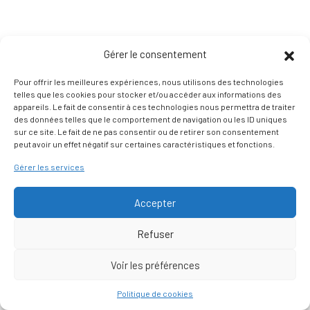
Gérer le consentement
Pour offrir les meilleures expériences, nous utilisons des technologies
telles que les cookies pour stocker et/ou accéder aux informations des
appareils. Le fait de consentir à ces technologies nous permettra de traiter
des données telles que le comportement de navigation ou les ID uniques
sur ce site. Le fait de ne pas consentir ou de retirer son consentement
peut avoir un effet négatif sur certaines caractéristiques et fonctions.
Gérer les services
Accepter
Refuser
Voir les préférences
Nous contacter
Politique de cookies