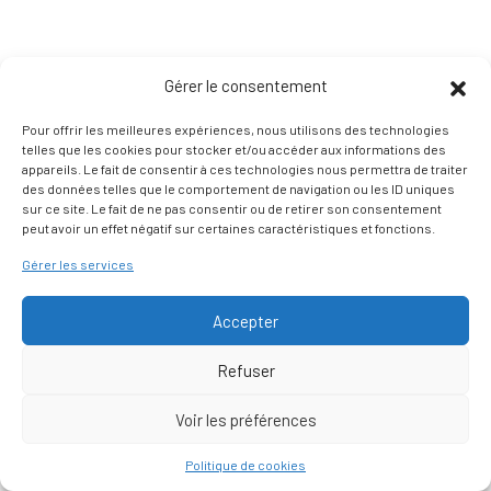
Gérer le consentement
Pour offrir les meilleures expériences, nous utilisons des technologies
telles que les cookies pour stocker et/ou accéder aux informations des
appareils. Le fait de consentir à ces technologies nous permettra de traiter
des données telles que le comportement de navigation ou les ID uniques
sur ce site. Le fait de ne pas consentir ou de retirer son consentement
peut avoir un effet négatif sur certaines caractéristiques et fonctions.
Gérer les services
Accepter
Refuser
Voir les préférences
Nous contacter
Politique de cookies