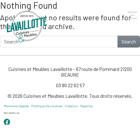
Nothing Found
Skip to main content
Apologies, but no results were found for
the requested archive.
Search
Cuisines et Meubles Lavaillotte - 67 route de Pommard 21200
BEAUNE
03 80 22 62 57
© 2026 Cuisines et Meubles Lavaillotte. Tous droits réservés.
Mentions légales
Politique de cookies
Création : Pagin’Up
Nous sommes sur