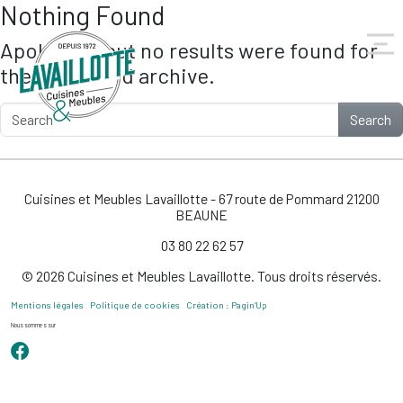
Nothing Found
Skip to main content
Apologies, but no results were found for
the requested archive.
Search
Cuisines et Meubles Lavaillotte - 67 route de Pommard 21200
BEAUNE
03 80 22 62 57
© 2026 Cuisines et Meubles Lavaillotte. Tous droits réservés.
Mentions légales
Politique de cookies
Création : Pagin’Up
Nous sommes sur