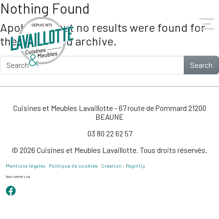
Nothing Found
Skip to main content
Apologies, but no results were found for
the requested archive.
Search
Cuisines et Meubles Lavaillotte - 67 route de Pommard 21200
BEAUNE
03 80 22 62 57
© 2026 Cuisines et Meubles Lavaillotte. Tous droits réservés.
Mentions légales
Politique de cookies
Création : Pagin’Up
Nous sommes sur