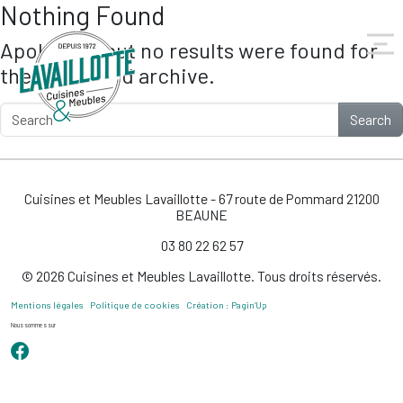
Nothing Found
Skip to main content
Apologies, but no results were found for
the requested archive.
Search
Cuisines et Meubles Lavaillotte - 67 route de Pommard 21200
BEAUNE
03 80 22 62 57
© 2026 Cuisines et Meubles Lavaillotte. Tous droits réservés.
Mentions légales
Politique de cookies
Création : Pagin’Up
Nous sommes sur