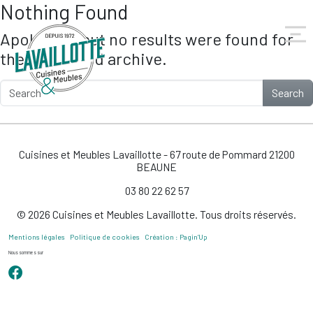
Nothing Found
Skip to main content
Apologies, but no results were found for
the requested archive.
Search
Cuisines et Meubles Lavaillotte - 67 route de Pommard 21200
BEAUNE
03 80 22 62 57
© 2026 Cuisines et Meubles Lavaillotte. Tous droits réservés.
Mentions légales
Politique de cookies
Création : Pagin’Up
Nous sommes sur