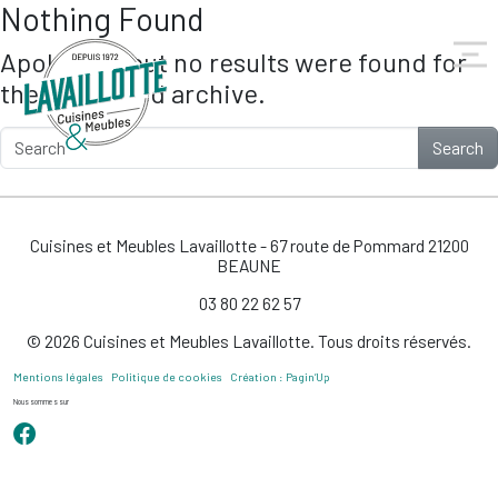
Nothing Found
Skip to main content
Apologies, but no results were found for
the requested archive.
Search
Cuisines et Meubles Lavaillotte - 67 route de Pommard 21200
BEAUNE
03 80 22 62 57
© 2026 Cuisines et Meubles Lavaillotte. Tous droits réservés.
Mentions légales
Politique de cookies
Création : Pagin’Up
Nous sommes sur