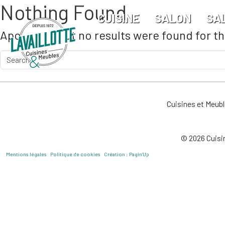
Nothing Found
Skip to main content
CUISINE
SALON
SA
Apologies, but no results were found for t
Cuisines et Meub
© 2026 Cuisin
Mentions légales
Politique de cookies
Création : Pagin’Up