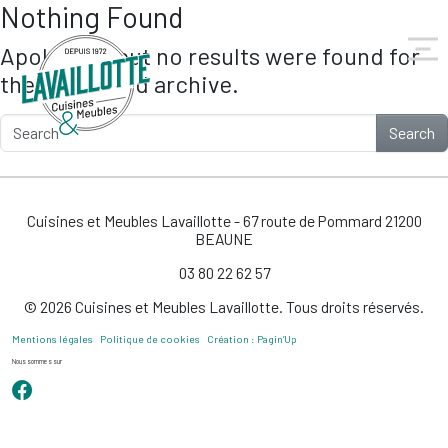
Nothing Found
Skip to main content
Apologies, but no results were found for
the requested archive.
Search
Cuisines et Meubles Lavaillotte - 67 route de Pommard 21200
BEAUNE
03 80 22 62 57
© 2026 Cuisines et Meubles Lavaillotte. Tous droits réservés.
Mentions légales
Politique de cookies
Création : Pagin’Up
Nous sommes sur