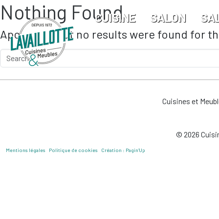
Nothing Found
Skip to main content
CUISINE
SALON
SA
Apologies, but no results were found for t
Cuisines et Meub
© 2026 Cuisin
Mentions légales
Politique de cookies
Création : Pagin’Up