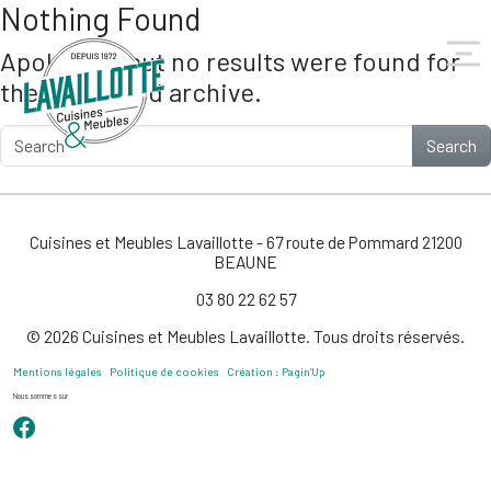
Nothing Found
Skip to main content
Apologies, but no results were found for
the requested archive.
Search
Cuisines et Meubles Lavaillotte - 67 route de Pommard 21200
BEAUNE
03 80 22 62 57
© 2026 Cuisines et Meubles Lavaillotte. Tous droits réservés.
Mentions légales
Politique de cookies
Création : Pagin’Up
Nous sommes sur