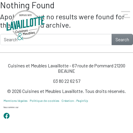
Nothing Found
Skip to main content
Apologies, but no results were found for
the requested archive.
Search
Cuisines et Meubles Lavaillotte - 67 route de Pommard 21200
BEAUNE
03 80 22 62 57
© 2026 Cuisines et Meubles Lavaillotte. Tous droits réservés.
Mentions légales
Politique de cookies
Création : Pagin’Up
Nous sommes sur