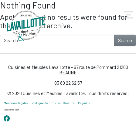
Nothing Found
Skip to main content
Apologies, but no results were found for
the requested archive.
Search
Cuisines et Meubles Lavaillotte - 67 route de Pommard 21200
BEAUNE
03 80 22 62 57
© 2026 Cuisines et Meubles Lavaillotte. Tous droits réservés.
Mentions légales
Politique de cookies
Création : Pagin’Up
Nous sommes sur