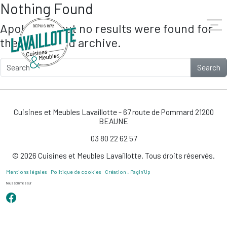
Nothing Found
Skip to main content
Apologies, but no results were found for
the requested archive.
Search
Cuisines et Meubles Lavaillotte - 67 route de Pommard 21200
BEAUNE
03 80 22 62 57
© 2026 Cuisines et Meubles Lavaillotte. Tous droits réservés.
Mentions légales
Politique de cookies
Création : Pagin’Up
Nous sommes sur