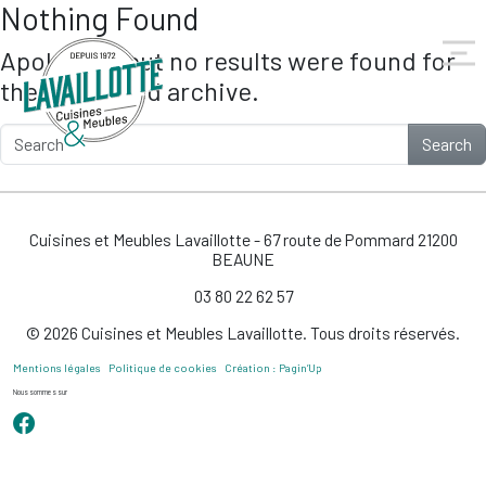
Nothing Found
Skip to main content
Apologies, but no results were found for
the requested archive.
Search
Cuisines et Meubles Lavaillotte - 67 route de Pommard 21200
BEAUNE
03 80 22 62 57
© 2026 Cuisines et Meubles Lavaillotte. Tous droits réservés.
Mentions légales
Politique de cookies
Création : Pagin’Up
Nous sommes sur