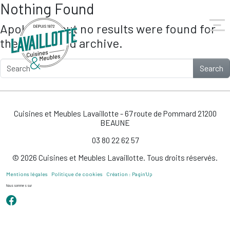
Nothing Found
Skip to main content
Apologies, but no results were found for
the requested archive.
Search
Cuisines et Meubles Lavaillotte - 67 route de Pommard 21200
BEAUNE
03 80 22 62 57
© 2026 Cuisines et Meubles Lavaillotte. Tous droits réservés.
Mentions légales
Politique de cookies
Création : Pagin’Up
Nous sommes sur