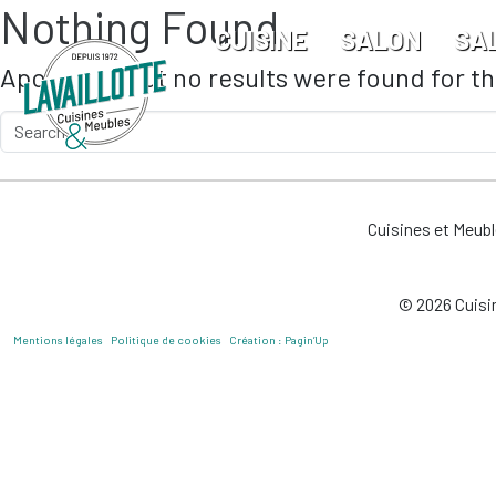
Nothing Found
Skip to main content
CUISINE
SALON
SA
Apologies, but no results were found for t
Cuisines et Meub
© 2026 Cuisin
Mentions légales
Politique de cookies
Création : Pagin’Up