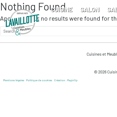
Nothing Found
Skip to main content
CUISINE
SALON
SA
Apologies, but no results were found for t
Cuisines et Meub
© 2026 Cuisin
Mentions légales
Politique de cookies
Création : Pagin’Up