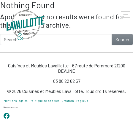
Nothing Found
Skip to main content
Apologies, but no results were found for
the requested archive.
Search
Cuisines et Meubles Lavaillotte - 67 route de Pommard 21200
BEAUNE
03 80 22 62 57
© 2026 Cuisines et Meubles Lavaillotte. Tous droits réservés.
Mentions légales
Politique de cookies
Création : Pagin’Up
Nous sommes sur