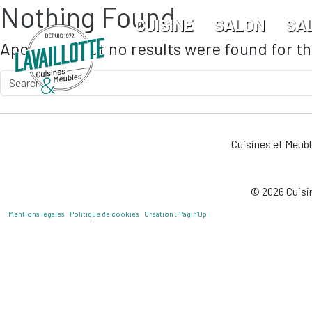
Nothing Found
Skip to main content
CUISINE
SALON
SA
Apologies, but no results were found for t
Cuisines et Meub
© 2026 Cuisin
Mentions légales
Politique de cookies
Création : Pagin’Up