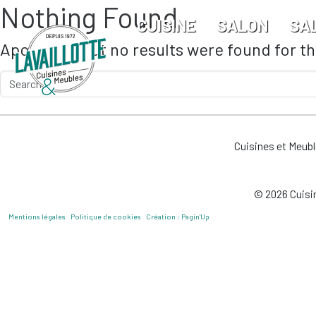
Nothing Found
Skip to main content
CUISINE
SALON
SA
Apologies, but no results were found for t
Cuisines et Meub
© 2026 Cuisin
Mentions légales
Politique de cookies
Création : Pagin’Up