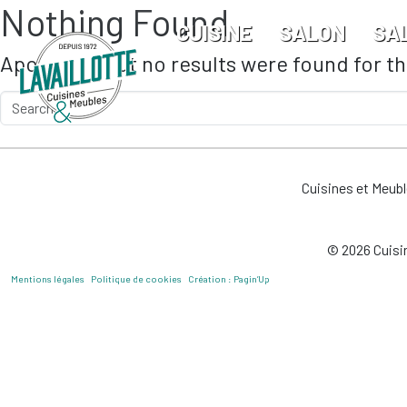
Nothing Found
Skip to main content
CUISINE
SALON
SA
Apologies, but no results were found for t
Cuisines et Meub
© 2026 Cuisin
Mentions légales
Politique de cookies
Création : Pagin’Up