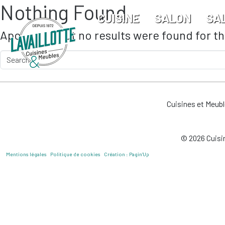
Nothing Found
Skip to main content
CUISINE
SALON
SA
Apologies, but no results were found for t
Cuisines et Meub
© 2026 Cuisin
Mentions légales
Politique de cookies
Création : Pagin’Up