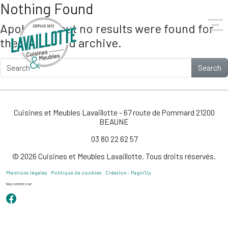
Nothing Found
Skip to main content
Apologies, but no results were found for
the requested archive.
Search
Cuisines et Meubles Lavaillotte - 67 route de Pommard 21200
BEAUNE
03 80 22 62 57
© 2026 Cuisines et Meubles Lavaillotte. Tous droits réservés.
Mentions légales
Politique de cookies
Création : Pagin’Up
Nous sommes sur