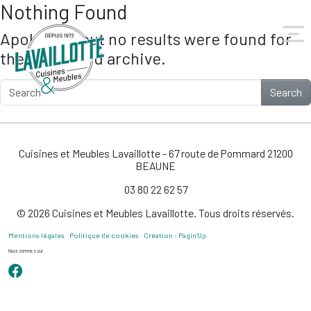
Nothing Found
Skip to main content
Apologies, but no results were found for
the requested archive.
Search
Cuisines et Meubles Lavaillotte - 67 route de Pommard 21200
BEAUNE
03 80 22 62 57
© 2026 Cuisines et Meubles Lavaillotte. Tous droits réservés.
Mentions légales
Politique de cookies
Création : Pagin’Up
Nous sommes sur