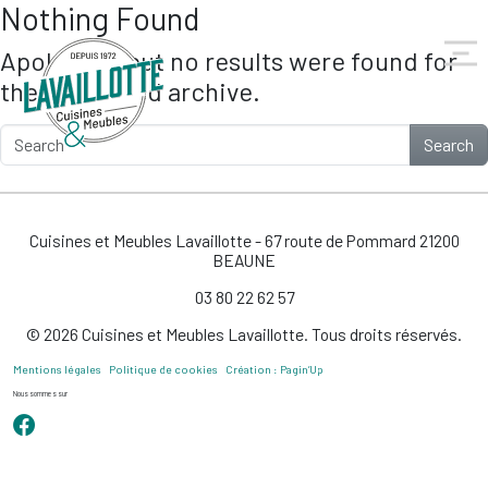
Nothing Found
Skip to main content
Apologies, but no results were found for
the requested archive.
Search
Cuisines et Meubles Lavaillotte - 67 route de Pommard 21200
BEAUNE
03 80 22 62 57
© 2026 Cuisines et Meubles Lavaillotte. Tous droits réservés.
Mentions légales
Politique de cookies
Création : Pagin’Up
Nous sommes sur